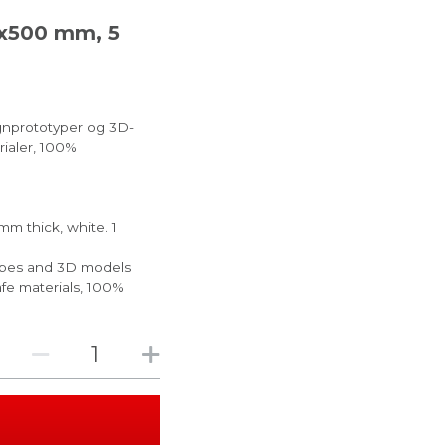
x500 mm, 5
ignprototyper og 3D-
rialer, 100%
 thick, white. 1
ypes and 3D models
safe materials, 100%