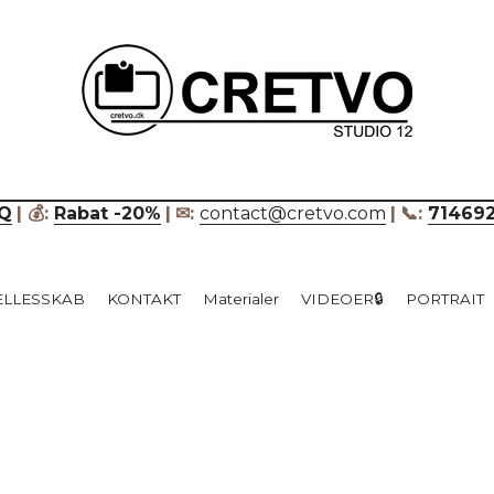
____________________________
Q
| 💰: 
Rabat -20%
|
✉: 
contact@cretvo.com
|
📞: 
71469
ÆLLESSKAB
KONTAKT
Materialer
VIDEOER🔒
PORTRAIT