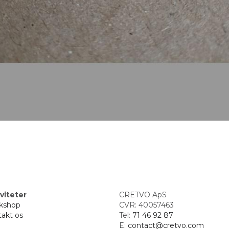
viteter
CRETVO ApS
kshop
CVR: 40057463
akt os
Tel: 
71 46 92 87
E: 
contact@cretvo.com