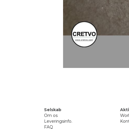
Selskab
Akti
Om 
os
Wor
Leveringsinfo
.
Kont
FAQ