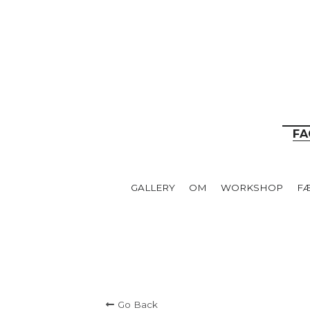
__
FA
GALLERY
OM
WORKSHOP
F
Go Back